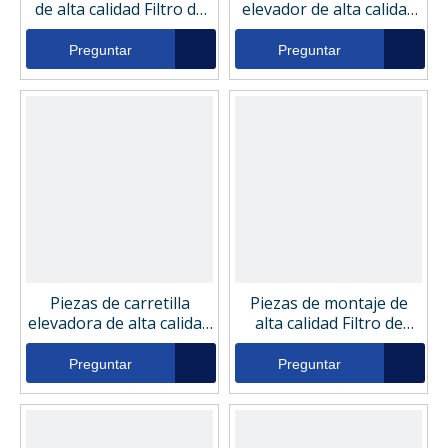
de alta calidad Filtro de
elevador de alta calidad
retorno de aceite
Filtro de retorno de
hidráulico Nuevo
aceite hidráulico Filtros
Preguntar
Preguntar
Holanda 6166
nacionales RFC150-8-
10G-B
Piezas de carretilla
Piezas de montaje de
elevadora de alta calidad
alta calidad Filtro de
Filtro de retorno de
retorno de aceite
aceite hidráulico Mecalac
hidráulico Filtro principal
Preguntar
Preguntar
605A0006
MF0062368