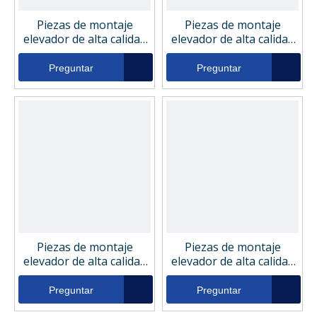
Piezas de montaje
Piezas de montaje
elevador de alta calidad
elevador de alta calidad
Filtro de retorno de
Filtro de retorno de
aceite hidráulico
aceite hidráulico Ikron
Preguntar
Preguntar
Liebherr 510670108
HEK0540194ASFG010VMB1
Piezas de montaje
Piezas de montaje
elevador de alta calidad
elevador de alta calidad
Filtro de retorno de
Filtro de retorno de
aceite hidráulico Ikron
aceite hidráulico Ikron
Preguntar
Preguntar
HHC01310
HHC01309