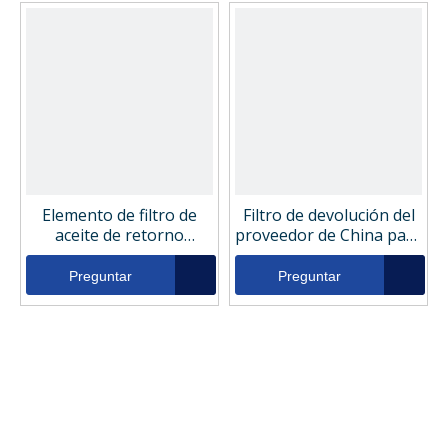
Elemento de filtro de
Filtro de devolución del
aceite de retorno
proveedor de China para
industrial para la
la carretilla elevadora
carretilla elevadora
G02616
Preguntar
Preguntar
P571243