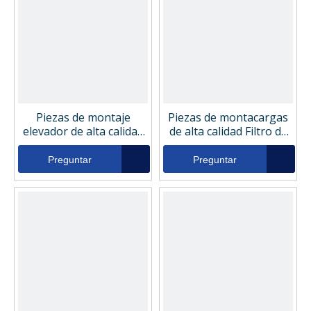
Piezas de montaje
Piezas de montacargas
elevador de alta calidad
de alta calidad Filtro de
Filtro de retorno de
retorno de aceite
aceite hidráulico Loesing
hidráulico Liebherr
Preguntar
Preguntar
140082
510670177