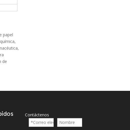
e papel
 química,
rmacéutica,
tra
n de
pidos
Contáctenos