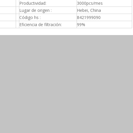
Productividad:
3000pcs/mes
Lugar de origen :
Hebei, China
Código hs :
8421999090
Eficiencia de filtración:
99%