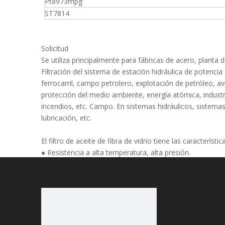
Pt8973mpg
ST7814
Solicitud
Se utiliza principalmente para fábricas de acero, planta
Filtración del sistema de estación hidráulica de potencia
ferrocarril, campo petrolero, explotación de petróleo, av
protección del medio ambiente, energía atómica, industri
incendios, etc. Campo. En sistemas hidráulicos, sistema
lubricación, etc.
El filtro de aceite de fibra de vidrio tiene las característ
● Resistencia a alta temperatura, alta presión.
● Alta resistencia, alta calificación de filtro, buena cap
● Capas de filtro, ondulación ordenada
● Fácil de instalar
● Esqueleto interno fuerte
● Filtración de profundidad segregada
● Capacidad de retención de alta tierra