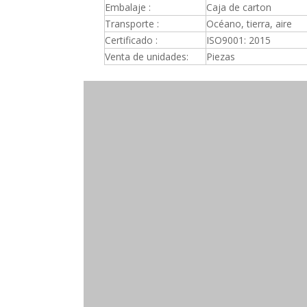
Embalaje :
Caja de carton
Transporte :
Océano, tierra, aire
Certificado :
ISO9001: 2015
Venta de unidades:
Piezas