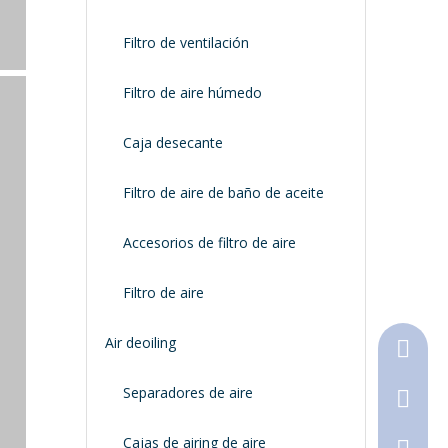
Filtro de ventilación
Filtro de aire húmedo
Caja desecante
Filtro de aire de baño de aceite
Accesorios de filtro de aire
Filtro de aire
Air deoiling
+86-18
Separadores de aire
+86-316
Cajas de airing de aire
790368