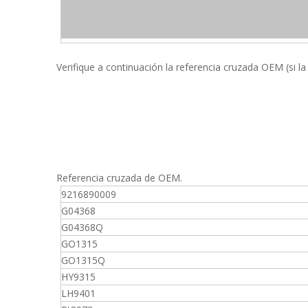
Verifique a continuación la referencia cruzada OEM (si la
Referencia cruzada de OEM.
9216890009
G04368
G04368Q
GO1315
GO1315Q
HY9315
LH9401