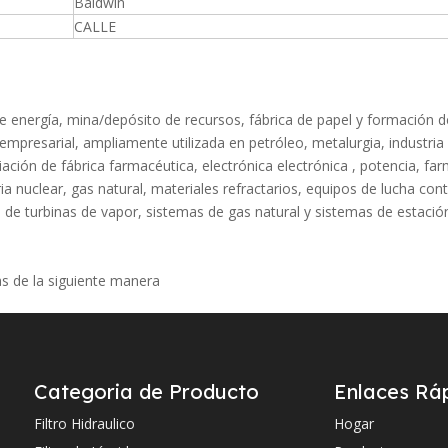
Baldwin
CALLE
 de energía, mina/depósito de recursos, fábrica de papel y formación d
 empresarial, ampliamente utilizada en petróleo, metalurgia, industria
iación de fábrica farmacéutica, electrónica electrónica , potencia, fa
a nuclear, gas natural, materiales refractarios, equipos de lucha con
s de turbinas de vapor, sistemas de gas natural y sistemas de estació
icas de la siguiente manera
acidad de retención de suciedad, lavado repetido
Categoria de Producto
Enlaces Rá
Filtro Hidraulico
Hogar