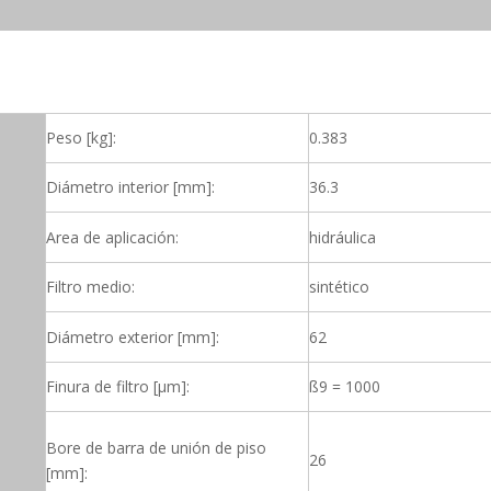
Peso [kg]:
0.383
Diámetro interior [mm]:
36.3
Area de aplicación:
hidráulica
Filtro medio:
sintético
Diámetro exterior [mm]:
62
Finura de filtro [µm]:
ß9 = 1000
Bore de barra de unión de piso
26
[mm]: