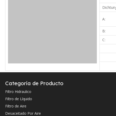
Dichtun
A:
B:
C:
Verifique a continuación la referencia cruzada OEM (si la hay).
Categoria de Producto
Filtro Hidraulico
Filtro de Líquido
Referencia cruzada de OEM:
Filtro de Aire
Desaceitado Por Aire