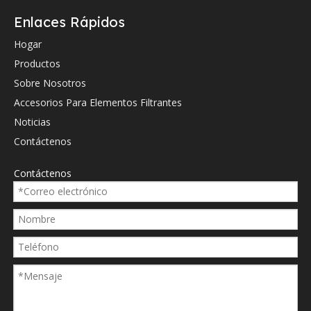
Enlaces Rápidos
Hogar
Productos
Sobre Nosotros
Accesorios Para Elementos Filtrantes
01269158
Hydac
Noticias
1269158
Hydac
Contáctenos
185145h6sle000p
EPE
Contáctenos
185145h6xle000m
EPE
185145h6xle000p
EPE
319334
Pasatías
6431126
Krauss Maffei
8383433
Krauss Maffei
935248
Parker