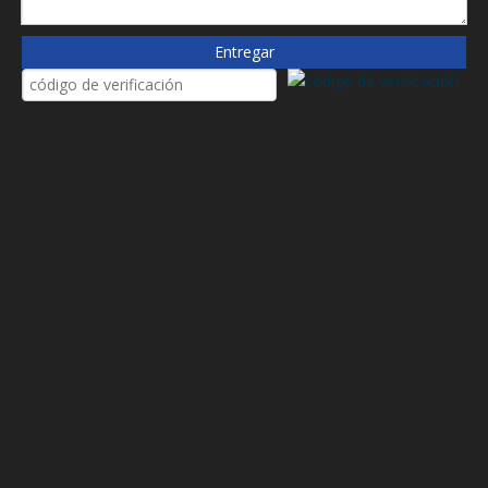
D63b05eb
Wix
Entregar
HD9765
Mann
HP1200L156M
Hy-Pro
HY15053
Filtro SF
M0045DN2006
MAHLE
PG120HH
PTI Techniek
PI5145PS6
MAHLE
R928018574
Rexroth
ST1534
CALLE
U5194
NORMANDO