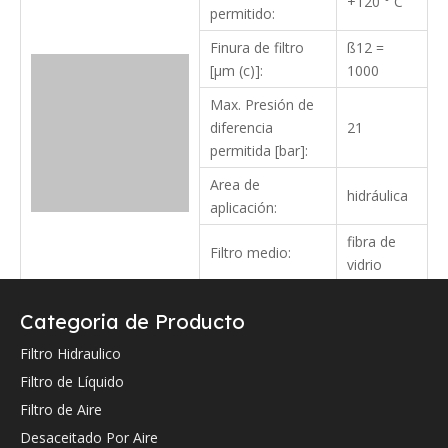
+120 ° C
permitido:
Finura de filtro
ß12 =
[µm (c)]:
1000
Max. Presión de
diferencia
21
permitida [bar]:
Area de
hidráulica
aplicación:
fibra de
Filtro medio:
vidrio
A:
53
Categoria de Producto
B:
24.5
Filtro Hidraulico
C:
209
Filtro de Líquido
Filtro de Aire
Verifique a continuación la referencia cruzada OEM (si la hay).
Desaceitado Por Aire