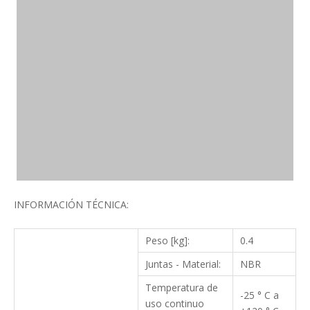
INFORMACIÓN TÉCNICA:
Peso [kg]:
0.4
Juntas - Material:
NBR
Temperatura de
-25 ° C a
uso continuo