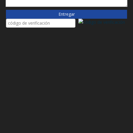
H9107
Entregar
HC9800FKS8H
HD518/5X
HY9319/2
HY9333
Sh61002
Solicitud
Se utiliza principalmente para fábricas de acero, planta de
energía, mina/depósito de recursos, fábrica de papel y
formación de papel Filtración del sistema de estación
hidráulica de potencia empresarial, ampliamente utilizada en
petróleo, metalurgia, industria química, ferrocarril, campo
petrolero, explotación de petróleo, aviación de fábrica
farmacéutica, electrónica electrónica , potencia, farmacéutica,
protección del medio ambiente, energía atómica, industria