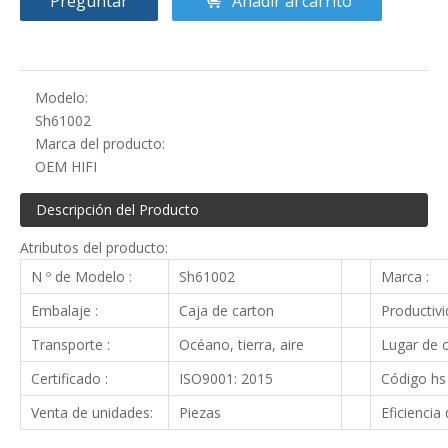
Preguntar
Añadir al carrito
Modelo:
Sh61002
Marca del producto:
OEM HIFI
Descripción del Producto
Atributos del producto:
N º de Modelo :
Sh61002
Marca :
Embalaje :
Caja de carton
Productivi
Transporte :
Océano, tierra, aire
Lugar de o
Certificado :
ISO9001: 2015
Código hs 
Venta de unidades:
Piezas
Eficiencia 