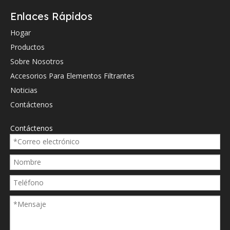
Enlaces Rápidos
Hogar
Productos
Sobre Nosotros
Referencia cruzada de OEM.
Accesorios Para Elementos Filtrantes
10072694
Noticias
3662033M1
Contáctenos
3790454M2
Contáctenos
3793315m1
3799315m1
4305928M91
5694383920
D121G10A
EY1162HD708