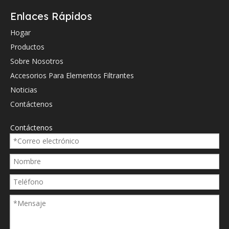
Enlaces Rápidos
Referencia cruzada de OEM.
Hogar
07160311
Productos
0938189
Sobre Nosotros
Accesorios Para Elementos Filtrantes
1020024032
Noticias
138570
Contáctenos
140096
Contáctenos
14560412
169020h10ll115rp
169020rh10sle000p
169020rh10xle000m
191855m4
2120136