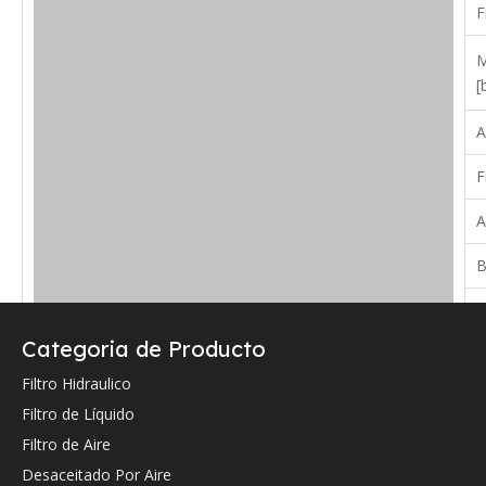
F
M
[
A
F
A
B
C
Categoria de Producto
Verifique a continuación la referencia cruzada OEM (si la hay).
Filtro Hidraulico
Filtro de Líquido
Filtro de Aire
Desaceitado Por Aire