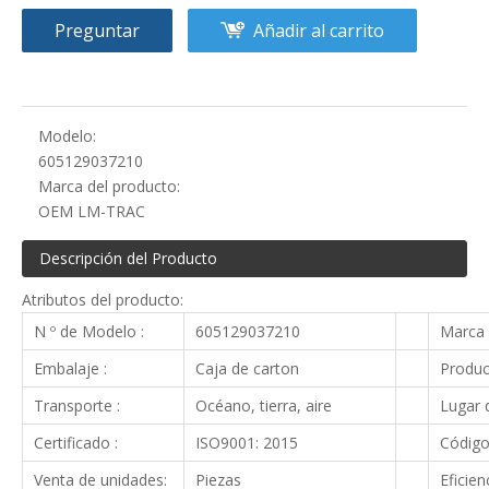
Preguntar
Añadir al carrito
Modelo:
605129037210
Marca del producto:
OEM LM-TRAC
Descripción del Producto
Atributos del producto:
N º de Modelo :
605129037210
Marca 
Embalaje :
Caja de carton
Produc
Transporte :
Océano, tierra, aire
Lugar d
Certificado :
ISO9001: 2015
Código
Venta de unidades:
Piezas
Eficien