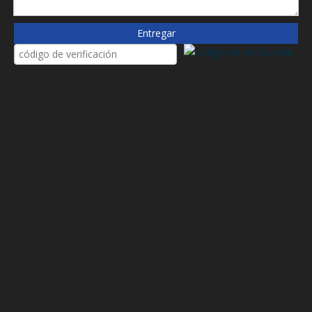
21810
2HF21H10SLA000P
Entregar
34635085
38088
3i0647
535fb10al
572690
572759
573201R1
573201R1
573201R91
5W283
5W353