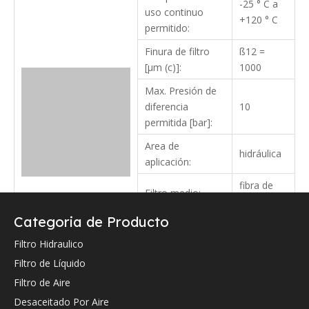
-25 ° C a
uso continuo
+120 ° C
permitido:
Finura de filtro
ß12 =
[µm (c)]:
1000
Max. Presión de
diferencia
10
permitida [bar]:
Area de
hidráulica
aplicación:
fibra de
Filtro medio:
vidrio
Categoria de Producto
A:
154
Filtro Hidraulico
B:
90.2
Filtro de Líquido
C:
90.2
Filtro de Aire
D:
399
Desaceitado Por Aire