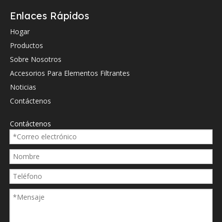
Enlaces Rápidos
Verifique a continuación la referencia cruzada OEM (si la hay).
Hogar
Productos
Sobre Nosotros
Accesorios Para Elementos Filtrantes
Noticias
Referencia cruzada de OEM.
Contáctenos
01NR100010VG10BP
Contáctenos
04156358
1.1000H10XL-A00-0-M
11000h10xla000m
306605
G04721
GO4721