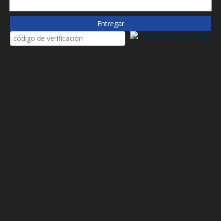
P571240
PI23100RNSMX10
Entregar
PI-23100-RN-SMX-10
PI23100-RN-SMX-10
PR4518Q
R928006035
Sh84117
XR1000G10
Solicitud
Se utiliza principalmente para fábricas de acero, planta de
energía, mina/depósito de recursos, fábrica de papel y
formación de papel Filtración del sistema de estación
hidráulica de potencia empresarial, ampliamente utilizada en
petróleo, metalurgia, industria química, ferrocarril, campo