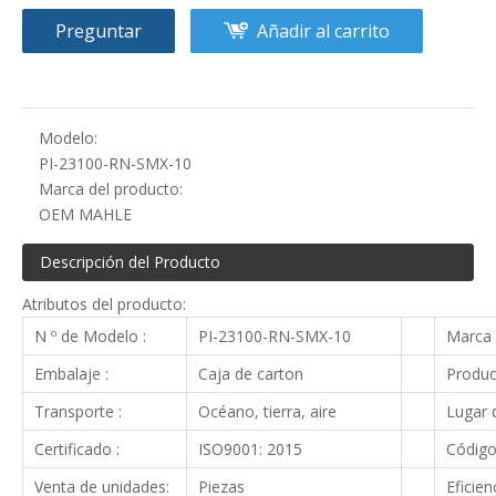
Preguntar
Añadir al carrito
Modelo:
PI-23100-RN-SMX-10
Marca del producto:
OEM MAHLE
Descripción del Producto
Atributos del producto:
N º de Modelo :
PI-23100-RN-SMX-10
Marca 
Embalaje :
Caja de carton
Produc
Transporte :
Océano, tierra, aire
Lugar d
Certificado :
ISO9001: 2015
Código
Venta de unidades:
Piezas
Eficien