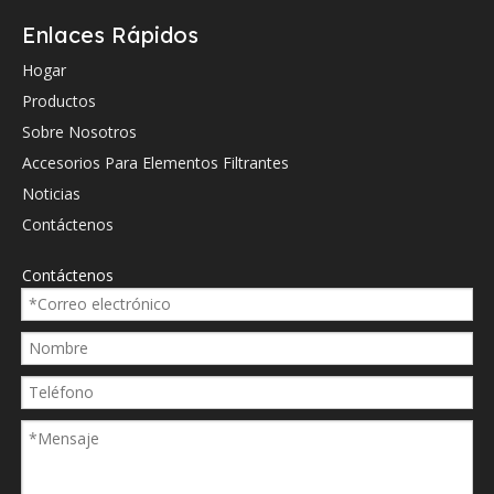
Enlaces Rápidos
Hogar
Productos
Referencia cruzada de OEM.
Sobre Nosotros
1020023893
Accesorios Para Elementos Filtrantes
DMD0030E05B
Noticias
HY15052
Contáctenos
P174296
Contáctenos
PI5130PS6
PI5130SM6
PI5130SMX6
Sh84143
SL090E05B4