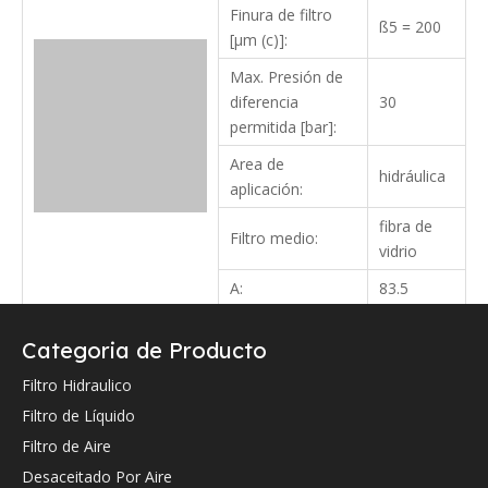
Finura de filtro
ß5 = 200
[µm (c)]:
Max. Presión de
diferencia
30
permitida [bar]:
Area de
hidráulica
aplicación:
fibra de
Filtro medio:
vidrio
A:
83.5
B:
47.4
Categoria de Producto
C:
255
Filtro Hidraulico
Filtro de Líquido
Verifique a continuación la referencia cruzada OEM (si la hay).
Filtro de Aire
Desaceitado Por Aire