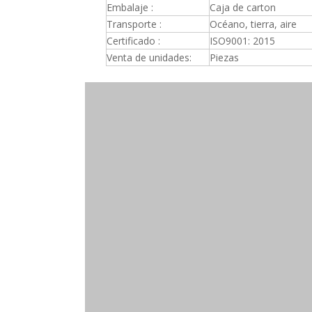
Embalaje :
Caja de carton
Transporte :
Océano, tierra, aire
Certificado :
ISO9001: 2015
Venta de unidades:
Piezas