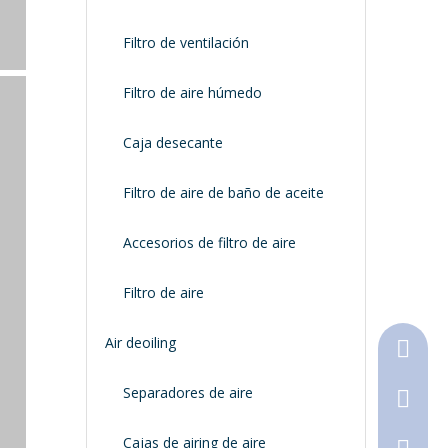
Filtro de ventilación
Filtro de aire húmedo
Caja desecante
Filtro de aire de baño de aceite
Accesorios de filtro de aire
Filtro de aire
Air deoiling
+86-18
Separadores de aire
+86-316
Cajas de airing de aire
790368