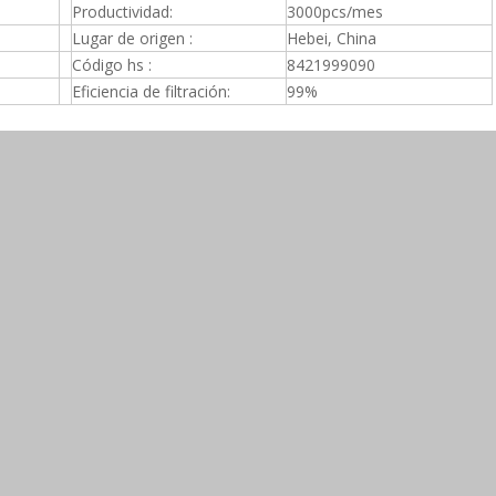
Productividad:
3000pcs/mes
Lugar de origen :
Hebei, China
Código hs :
8421999090
Eficiencia de filtración:
99%