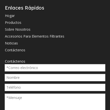
Enlaces Rápidos
Hydac
0030
Hogar
Hydac
0125
Productos
Hydac
0131
Sobre Nosotros
Accesorios Para Elementos Filtrantes
Hydac
0205
Noticias
Hydac
066
Contáctenos
Hydac
066
Contáctenos
Hydac
066
Hydac
066
Hydac
066
Hydac
0660
Hydac
066
Hydac
1253