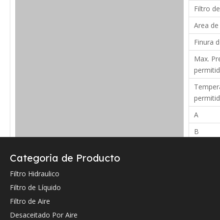
Filtro de
Area de 
Finura d
Max. Pre
permitid
Tempera
permiti
A
B
C
Categoria de Producto
Verifique a continuación la referencia cruzada OEM (si la hay).
Filtro Hidraulico
Filtro de Líquido
Filtro de Aire
Desaceitado Por Aire
Referencia cruzada de OEM: