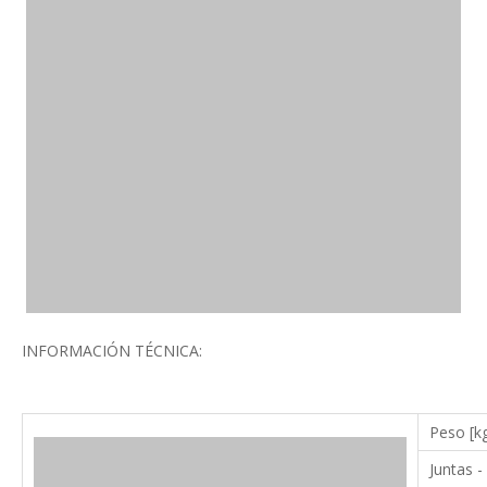
INFORMACIÓN TÉCNICA:
Peso [k
Juntas -