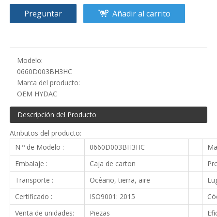
Preguntar
Añadir al carrito
Modelo:
0660D003BH3HC
Marca del producto:
OEM HYDAC
Descripción del Producto
Atributos del producto:
N º de Modelo :
0660D003BH3HC
Ma
Embalaje :
Caja de carton
Pro
Transporte :
Océano, tierra, aire
Lug
Certificado :
ISO9001: 2015
Cód
Venta de unidades:
Piezas
Efi