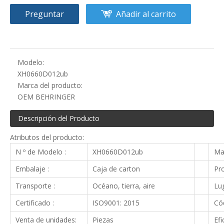
Preguntar
Añadir al carrito
Modelo:
XH0660D012ub
Marca del producto:
OEM BEHRINGER
Descripción del Producto
Atributos del producto:
N º de Modelo :
XH0660D012ub
Ma
Embalaje :
Caja de carton
Pro
Transporte :
Océano, tierra, aire
Lug
Certificado :
ISO9001: 2015
Cód
Venta de unidades:
Piezas
Efi