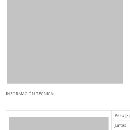
INFORMACIÓN TÉCNICA:
Peso [k
Juntas -