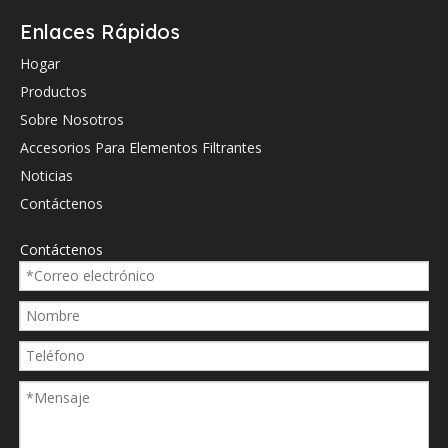
Enlaces Rápidos
Hydac
012530
Hogar
Hydac
012531
Productos
Hydac
013077
Sobre Nosotros
Accesorios Para Elementos Filtrantes
Hydac
020559
Noticias
Hydac
0660D
Contáctenos
Hydac
0660D
Contáctenos
Hydac
0660D
Hydac
0660D
Hydac
0660D
Hydac
0660D
Hydac
0660D
Hydac
125305