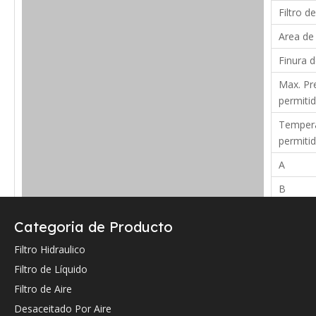
Filtro de
Area de 
Finura d
Max. Pre
permitid
Tempera
permiti
A
B
C
Categoria de Producto
Verifique a continuación la referencia cruzada OEM (si la hay).
Filtro Hidraulico
Filtro de Líquido
Filtro de Aire
Desaceitado Por Aire
Referencia cruzada de OEM: