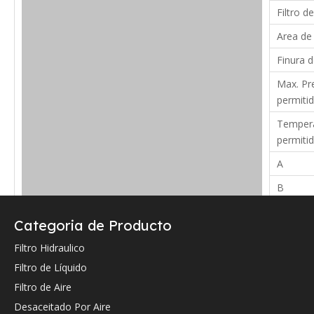
Filtro de
Area de 
Finura d
Max. Pre
permitid
Tempera
permiti
A
B
C
Categoria de Producto
Verifique a continuación la referencia cruzada OEM (si la hay).
Filtro Hidraulico
Filtro de Líquido
Filtro de Aire
Desaceitado Por Aire
Referencia cruzada de OEM: