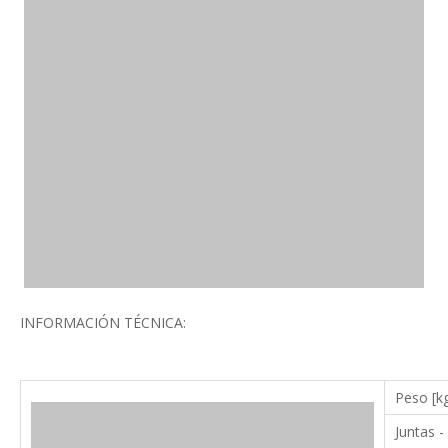
INFORMACIÓN TÉCNICA:
Peso [k
Juntas -