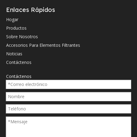
Enlaces Rápidos
Hydac
0030
Hogar
Hydac
0125
Productos
Hydac
0131
Sobre Nosotros
Accesorios Para Elementos Filtrantes
Hydac
0205
Noticias
Hydac
066
Contáctenos
Hydac
066
Contáctenos
Hydac
066
Hydac
066
Hydac
066
Hydac
0660
Hydac
066
Hydac
1253