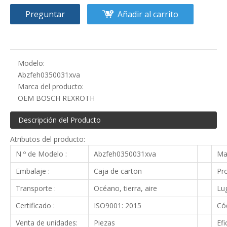
Preguntar
Añadir al carrito
Modelo:
Abzfeh0350031xva
Marca del producto:
OEM BOSCH REXROTH
Descripción del Producto
Atributos del producto:
N º de Modelo :
Abzfeh0350031xva
Ma
Embalaje :
Caja de carton
Pro
Transporte :
Océano, tierra, aire
Lug
Certificado :
ISO9001: 2015
Cód
Venta de unidades:
Piezas
Efi