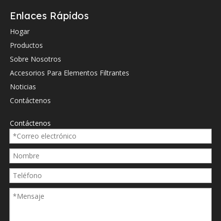
Enlaces Rápidos
Hydac
012530
Hogar
Hydac
012531
Productos
Hydac
013077
Sobre Nosotros
Accesorios Para Elementos Filtrantes
Hydac
020559
Noticias
Hydac
0660D
Contáctenos
Hydac
0660D
Contáctenos
Hydac
0660D
Hydac
0660D
Hydac
0660D
Hydac
0660D
Hydac
0660D
Hydac
125305