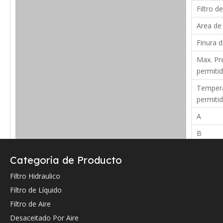
Filtro de
Area de 
Finura d
Max. Pre
permitid
Tempera
permiti
A
B
C
Categoria de Producto
Verifique a continuación la referencia cruzada OEM (si la hay).
Filtro Hidraulico
Filtro de Líquido
Filtro de Aire
Desaceitado Por Aire
Referencia cruzada de OEM: