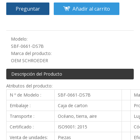
Preguntar
Añadir al carrito
Modelo:
SBF-0661-DS7B
Marca del producto:
OEM SCHROEDER
Descripción del Producto
Atributos del producto:
N º de Modelo :
SBF-0661-DS7B
Ma
Embalaje :
Caja de carton
Pro
Transporte :
Océano, tierra, aire
Lug
Certificado :
ISO9001: 2015
Cód
Venta de unidades:
Piezas
Efi