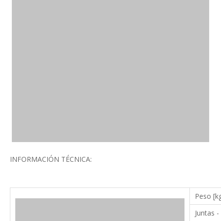
INFORMACIÓN TÉCNICA:
Peso [k
Juntas -