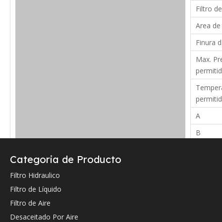
Filtro de
Area de 
Finura d
Max. Pre
permitid
Tempera
permiti
A
B
C
Categoria de Producto
Verifique a continuación la referencia cruzada OEM (si la hay).
Filtro Hidraulico
Filtro de Líquido
Filtro de Aire
Desaceitado Por Aire
Referencia cruzada de OEM: