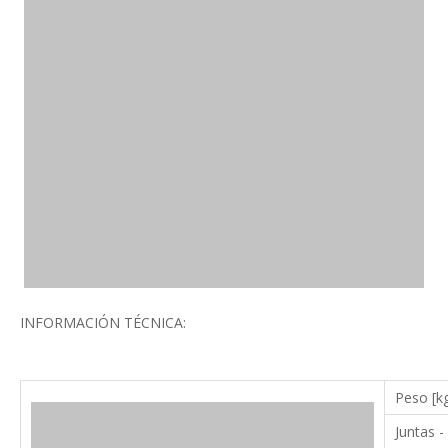
INFORMACIÓN TÉCNICA:
Peso [k
Juntas -