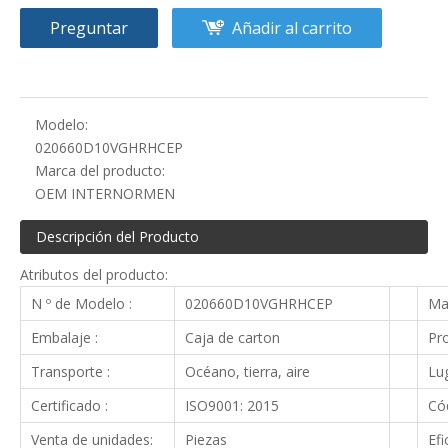
Preguntar
Añadir al carrito
Modelo:
020660D10VGHRHCEP
Marca del producto:
OEM INTERNORMEN
Descripción del Producto
Atributos del producto:
N º de Modelo :
020660D10VGHRHCEP
Ma
Embalaje :
Caja de carton
Pro
Transporte :
Océano, tierra, aire
Lug
Certificado :
ISO9001: 2015
Cód
Venta de unidades:
Piezas
Efi