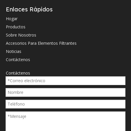
Enlaces Rápidos
Hydac
012530
Hogar
Hydac
012531
Productos
Hydac
013077
Sobre Nosotros
Accesorios Para Elementos Filtrantes
Hydac
020559
Noticias
Hydac
0660D
Contáctenos
Hydac
0660D
Contáctenos
Hydac
0660D
Hydac
0660D
Hydac
0660D
Hydac
0660D
Hydac
0660D
Hydac
125305